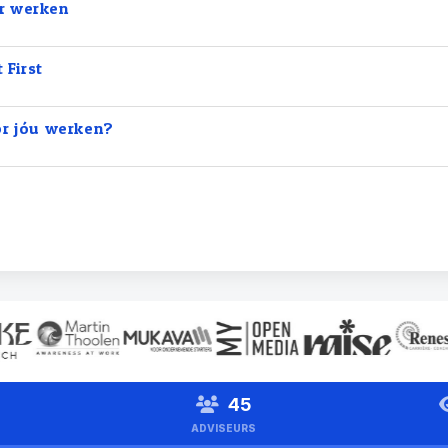
r werken
 First
or jóu werken?
45
ADVISEURS