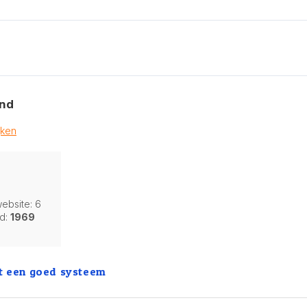
ond
jken
ebsite: 6
nd:
1969
et een goed systeem