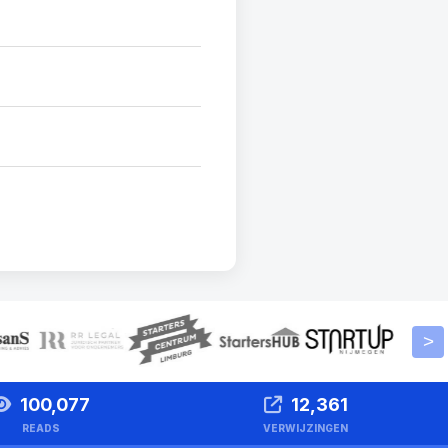
>
100,077
12,361
READS
VERWIJZINGEN