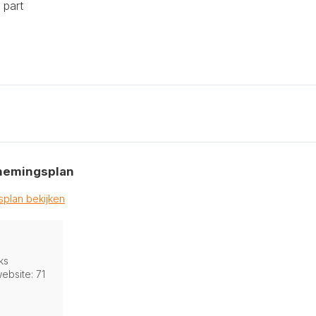
 part
nemingsplan
plan bekijken
ks
ebsite: 71