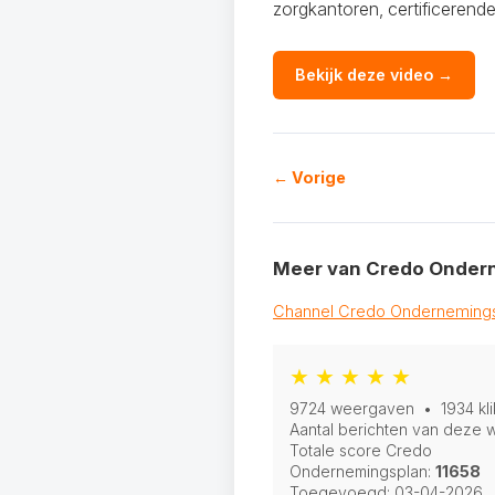
zorgkantoren, certificerende
Bekijk deze video →
← Vorige
Meer van Credo Onder
Channel Credo Ondernemings
★ ★ ★ ★ ★
9724 weergaven • 1934 kli
Aantal berichten van deze w
Totale score Credo
Ondernemingsplan:
11658
Toegevoegd:
03-04-2026