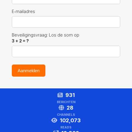
E‑mailadres
Beveiligingsvraag: Los de som op
3 + 2 = ?
Aanmelden
931
BERICHTEN
28
CHANNELS
102,073
READS