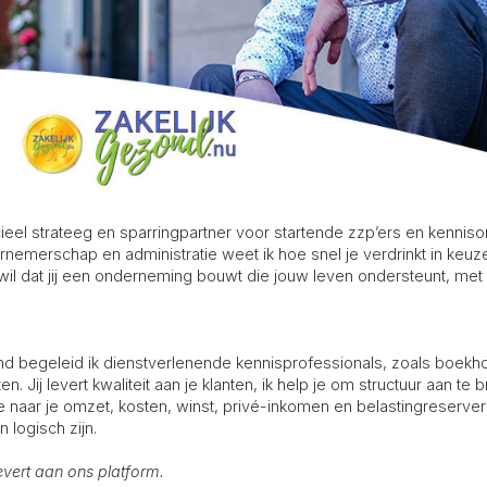
cieel strateeg en sparringpartner voor startende zzp’ers en kenn
ernemerschap en administratie weet ik hoe snel je verdrinkt in keu
ik wil dat jij een onderneming bouwt die jouw leven ondersteunt, me
ond begeleid ik dienstverlenende kennisprofessionals, zoals boekho
. Jij levert kwaliteit aan je klanten, ik help je om structuur aan te b
 naar je omzet, kosten, winst, privé-inkomen en belastingreserver
 logisch zijn.
evert aan ons platform.