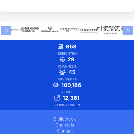
<
>
968
BERICHTEN
29
CHANNELS
45
ADVISEURS
100,186
READS
12,361
VERWIJZINGEN
Bibliotheek
Channels
Contact