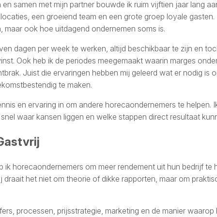
 en samen met mijn partner bouwde ik ruim vijftien jaar lang a
ocaties, een groeiend team en een grote groep loyale gasten. I
n, maar ook hoe uitdagend ondernemen soms is.
en dagen per week te werken, altijd beschikbaar te zijn en toc
winst. Ook heb ik de periodes meegemaakt waarin marges onder
tbrak. Juist die ervaringen hebben mij geleerd wat er nodig is 
ekomstbestendig te maken.
ennis en ervaring in om andere horecaondernemers te helpen. I
k snel waar kansen liggen en welke stappen direct resultaat ku
astvrij
p ik horecaondernemers om meer rendement uit hun bedrijf te ha
draait het niet om theorie of dikke rapporten, maar om praktis
ers, processen, prijsstrategie, marketing en de manier waarop h