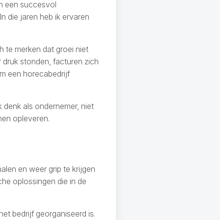
an een succesvol
n die jaren heb ik ervaren
h te merken dat groei niet
 druk stonden, facturen zich
om een horecabedrijf
k denk als ondernemer, niet
nnen opleveren.
len en weer grip te krijgen
che oplossingen die in de
et bedrijf georganiseerd is.