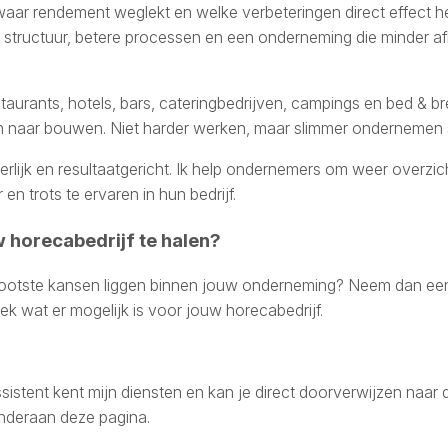
 waar rendement weglekt en welke verbeteringen direct effect 
structuur, betere processen en een onderneming die minder afh
taurants, hotels, bars, cateringbedrijven, campings en bed & br
n naar bouwen. Niet harder werken, maar slimmer ondernemen st
eerlijk en resultaatgericht. Ik help ondernemers om weer overzic
en trots te ervaren in hun bedrijf.
w horecabedrijf te halen?
rootste kansen liggen binnen jouw onderneming? Neem dan een 
k wat er mogelijk is voor jouw horecabedrijf.
istent kent mijn diensten en kan je direct doorverwijzen naar d
onderaan deze pagina.