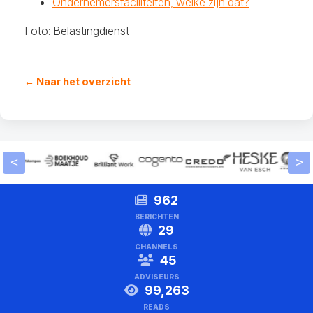
Ondernemersfaciliteiten, welke zijn dat?
Foto: Belastingdienst
← Naar het overzicht
<
>
962
BERICHTEN
29
CHANNELS
45
ADVISEURS
99,263
READS