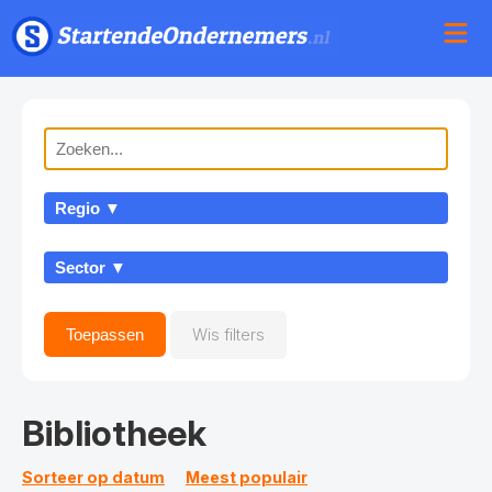
Regio ▼
Sector ▼
Toepassen
Wis filters
Bibliotheek
Sorteer op datum
Meest populair