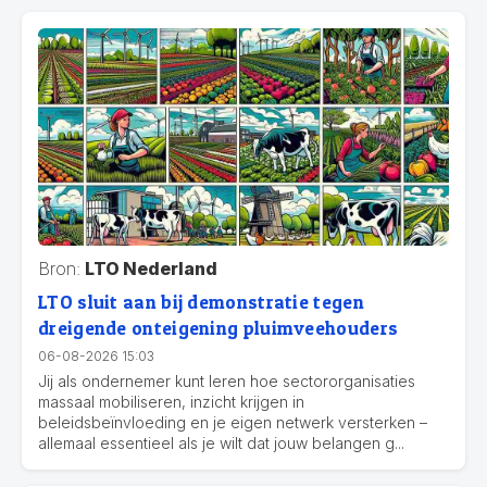
Bron:
LTO Nederland
LTO sluit aan bij demonstratie tegen
dreigende onteigening pluimveehouders
06-08-2026 15:03
Jij als ondernemer kunt leren hoe sectororganisaties
massaal mobiliseren, inzicht krijgen in
beleidsbeïnvloeding en je eigen netwerk versterken –
allemaal essentieel als je wilt dat jouw belangen g...