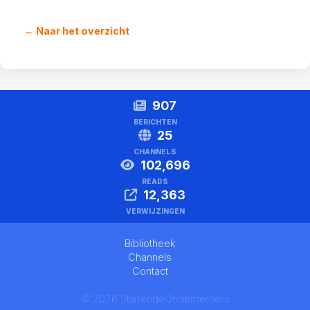
← Naar het overzicht
907
BERICHTEN
25
CHANNELS
102,696
READS
12,363
VERWIJZINGEN
Bibliotheek
Channels
Contact
© 2026 StartendeOndernemers