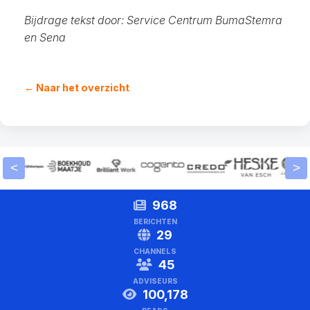
Bijdrage tekst door: Service Centrum BumaStemra
en Sena
← Naar het overzicht
<
>
968
BERICHTEN
29
CHANNELS
45
ADVISEURS
100,178