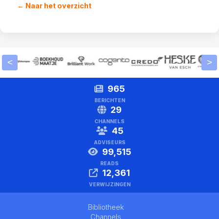
← Naar het overzicht
<
>
965
BERICHTEN
29
CHANNELS
45
ADVISEURS
99,515
READS
12,361
VERWIJZINGEN
Bibliotheek
Channels