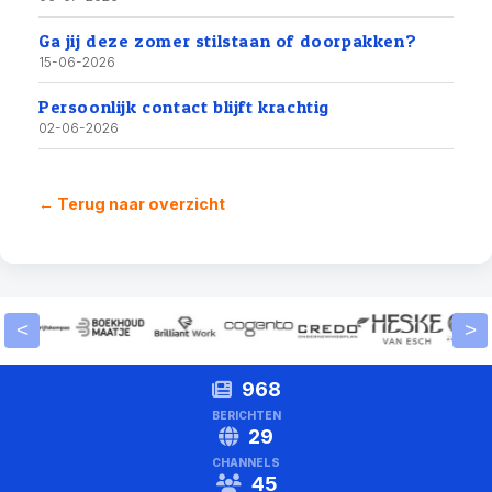
Ga jij deze zomer stilstaan of doorpakken?
15-06-2026
Persoonlijk contact blijft krachtig
02-06-2026
← Terug naar overzicht
<
>
968
BERICHTEN
29
CHANNELS
45