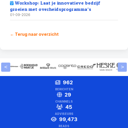
Workshop: Laat je innovatieve bedrijf
groeien met overheidsprogramma’s
01-09-2026
← Terug naar overzicht
<
>
962
BERICHTEN
29
CHANNELS
45
ADVISEURS
99,473
READS