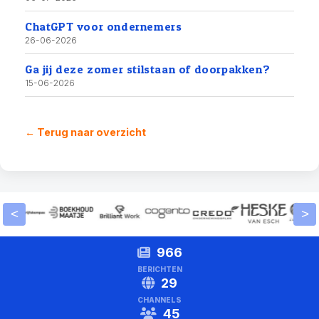
ChatGPT voor ondernemers
26-06-2026
Ga jij deze zomer stilstaan of doorpakken?
15-06-2026
← Terug naar overzicht
<
>
966
BERICHTEN
29
CHANNELS
45