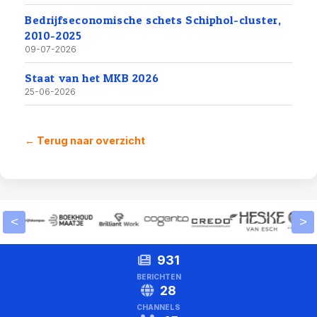
Bedrijfseconomische schets Schiphol-cluster,
2010-2025
09-07-2026
Staat van het MKB 2026
25-06-2026
← Terug naar overzicht
<
>
931
BERICHTEN
28
CHANNELS