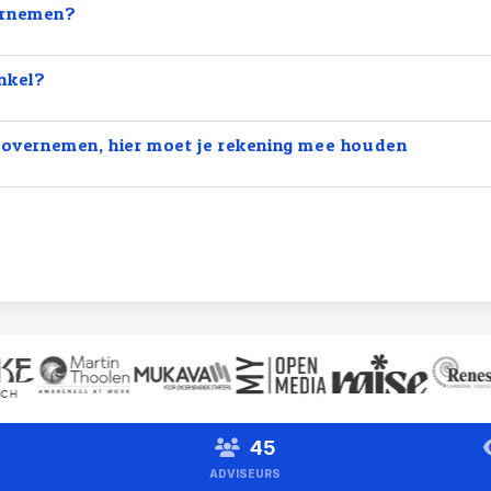
ernemen?
nkel?
s overnemen, hier moet je rekening mee houden
45
ADVISEURS