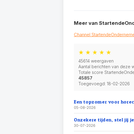
Meer van StartendeOn
Channel StartendeOnderneme
★ ★ ★ ★ ★
45614 weergaven
Aantal berichten van deze w
Totale score StartendeOnd
45857
Toegevoegd:
18-02-2026
Een topzomer voor horeca
05-08-2026
Onzekere tijden, stel jij j
30-07-2026