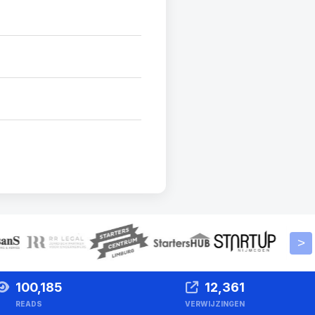
>
100,185
12,361
READS
VERWIJZINGEN