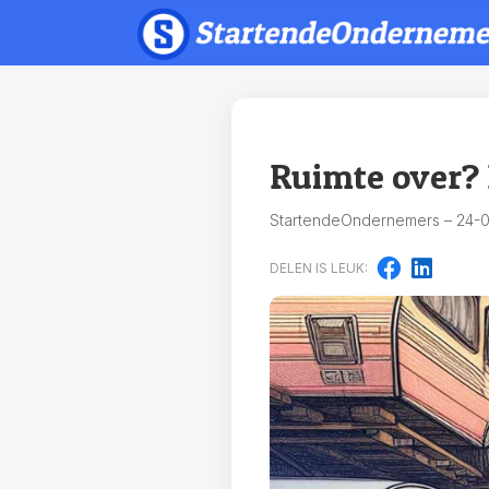
Ruimte over? 
StartendeOndernemers – 24-0
DELEN IS LEUK: