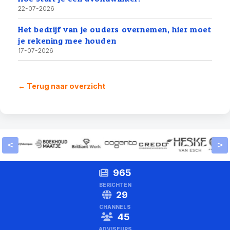
22-07-2026
Het bedrijf van je ouders overnemen, hier moet
je rekening mee houden
17-07-2026
← Terug naar overzicht
<
>
965
BERICHTEN
29
CHANNELS
45
ADVISEURS