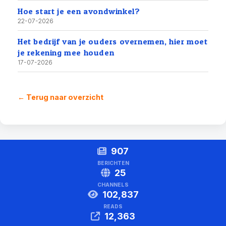
Hoe start je een avondwinkel?
22-07-2026
Het bedrijf van je ouders overnemen, hier moet
je rekening mee houden
17-07-2026
← Terug naar overzicht
907
BERICHTEN
25
CHANNELS
102,837
READS
12,363