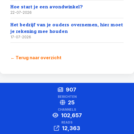
Hoe start je een avondwinkel?
22-07-2026
Het bedrijf van je ouders overnemen, hier moet
je rekening mee houden
17-07-2026
← Terug naar overzicht
907
BERICHTEN
25
CHANNELS
102,657
READS
12,363