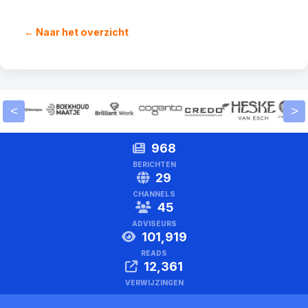
← Naar het overzicht
<
>
968
BERICHTEN
29
CHANNELS
45
ADVISEURS
101,919
READS
12,361
VERWIJZINGEN