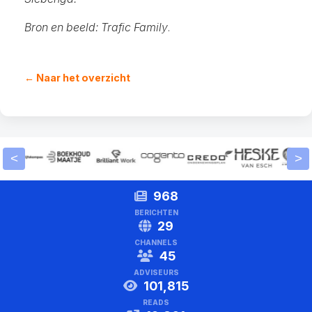
Bron en beeld: Trafic Family
.
← Naar het overzicht
<
>
968
BERICHTEN
29
CHANNELS
45
ADVISEURS
101,815
READS