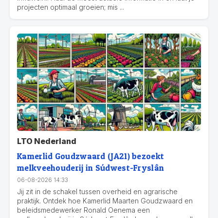
projecten optimaal groeien; mis ...
LTO Nederland
Kamerlid Goudzwaard (JA21) bezoekt
melkveehouderij in Súdwest-Fryslân
06-08-2026 14:33
Jij zit in de schakel tussen overheid en agrarische
praktijk. Ontdek hoe Kamerlid Maarten Goudzwaard en
beleidsmedewerker Ronald Oenema een