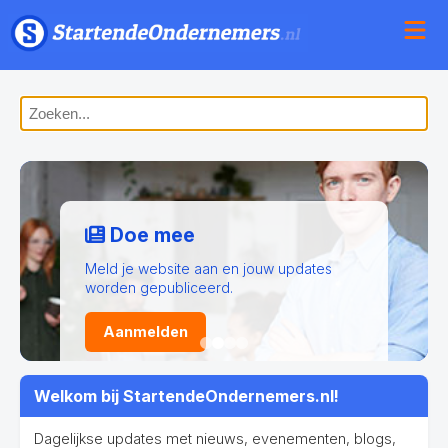
Doe mee
Meld je website aan en jouw updates
worden gepubliceerd.
Aanmelden
Welkom bij StartendeOndernemers.nl!
Dagelijkse updates met nieuws, evenementen, blogs,