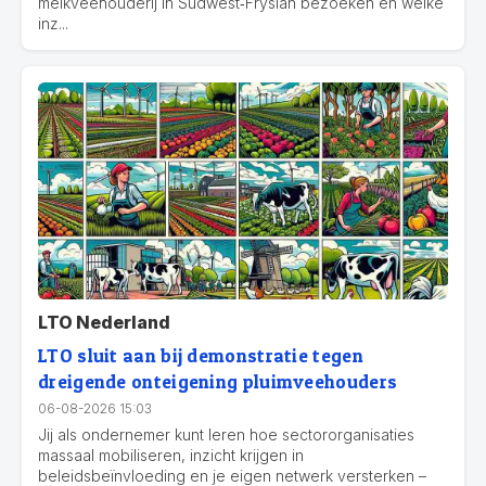
melkveehouderij in Súdwest‑Fryslân bezoeken en welke
inz...
LTO Nederland
LTO sluit aan bij demonstratie tegen
dreigende onteigening pluimveehouders
06-08-2026 15:03
Jij als ondernemer kunt leren hoe sectororganisaties
massaal mobiliseren, inzicht krijgen in
beleidsbeïnvloeding en je eigen netwerk versterken –