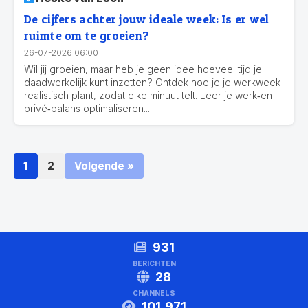
De cijfers achter jouw ideale week: Is er wel
ruimte om te groeien?
26-07-2026 06:00
Wil jij groeien, maar heb je geen idee hoeveel tijd je
daadwerkelijk kunt inzetten? Ontdek hoe je je werkweek
realistisch plant, zodat elke minuut telt. Leer je werk‑en
privé‑balans optimaliseren...
1
2
Volgende »
931
BERICHTEN
28
CHANNELS
101,971