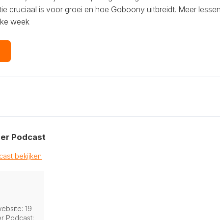
tie cruciaal is voor groei en hoe Goboony uitbreidt. Meer les
elke week
→
er Podcast
ast bekijken
s
ebsite: 19
r Podcast: