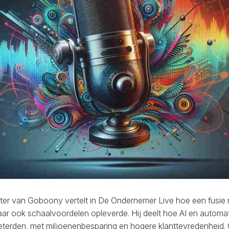
er van Goboony vertelt in De Ondernemer Live hoe een fusie
maar ook schaalvoordelen opleverde. Hij deelt hoe AI en automat
terden, met miljoenenbesparing en hogere klanttevredenheid. 