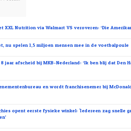
met XXL Nutrition via Walmart VS veroveren: ‘Die Amerik
liet, nu spelen 1,5 miljoen mensen mee in de voetbalpoule
 jaar afscheid bij MKB-Nederland: ‘Ik ben blij dat Den H
venementenbureau en wordt franchisenemer bij McDonald’
ies opent eerste fysieke winkel: 'Iedereen zag snelle gr
en’