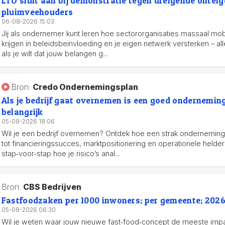
LTO sluit aan bij demonstratie tegen dreigende ontei
pluimveehouders
06-08-2026 15:03
Jij als ondernemer kunt leren hoe sectororganisaties massaal mobil
krijgen in beleidsbeïnvloeding en je eigen netwerk versterken – al
als je wilt dat jouw belangen g...
Bron:
Credo Ondernemingsplan
Als je bedrijf gaat overnemen is een goed ondernemin
belangrijk
05-08-2026 18:06
Wil je een bedrijf overnemen? Ontdek hoe een strak ondernemings
tot financieringssucces, marktpositionering en operationele helder
stap‑voor‑stap hoe je risico’s anal...
Bron:
CBS Bedrijven
Fastfoodzaken per 1000 inwoners; per gemeente; 202
05-08-2026 06:30
Wil je weten waar jouw nieuwe fast‑food‑concept de meeste imp