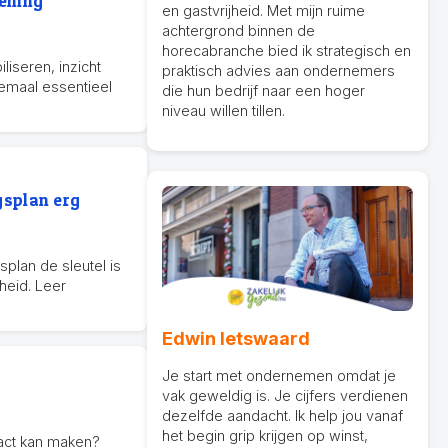
gening
en gastvrijheid. Met mijn ruime
achtergrond binnen de
horecabranche bied ik strategisch en
iseren, inzicht
praktisch advies aan ondernemers
lemaal essentieel
die hun bedrijf naar een hoger
niveau willen tillen.
gsplan erg
plan de sleutel is
heid. Leer
Edwin Ietswaard
Je start met ondernemen omdat je
vak geweldig is. Je cijfers verdienen
6
dezelfde aandacht. Ik help jou vanaf
het begin grip krijgen op winst,
act kan maken?