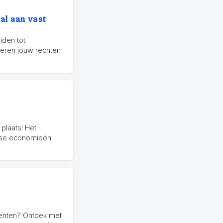
 al aan vast
eiden tot
eren jouw rechten
plaats! Het
anse economieën
menten? Ontdek met