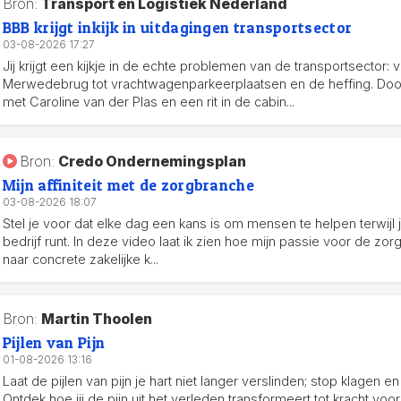
Bron:
Transport en Logistiek Nederland
BBB krijgt inkijk in uitdagingen transportsector
03-08-2026 17:27
Jij krijgt een kijkje in de echte problemen van de transportsector: 
Merwedebrug tot vrachtwagenparkeerplaatsen en de heffing. Do
met Caroline van der Plas en een rit in de cabin...
Bron:
Credo Ondernemingsplan
Mijn affiniteit met de zorgbranche
03-08-2026 18:07
Stel je voor dat elke dag een kans is om mensen te helpen terwijl
bedrijf runt. In deze video laat ik zien hoe mijn passie voor de zorg
naar concrete zakelijke k...
Bron:
Martin Thoolen
Pijlen van Pijn
01-08-2026 13:16
Laat de pijlen van pijn je hart niet langer verslinden; stop klagen 
Ontdek hoe jij de pijn uit het verleden transformeert tot kracht voo