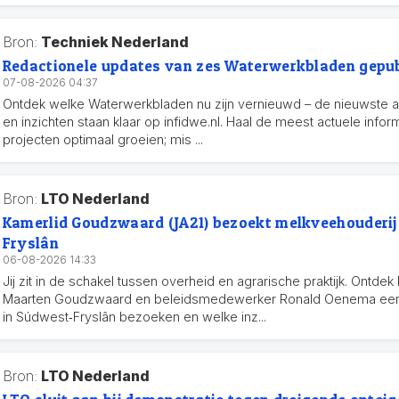
Bron:
Techniek Nederland
Redactionele updates van zes Waterwerkbladen gepub
07-08-2026 04:37
Ontdek welke Waterwerkbladen nu zijn vernieuwd – de nieuwste a
en inzichten staan klaar op infidwe.nl. Haal de meest actuele informa
projecten optimaal groeien; mis ...
Bron:
LTO Nederland
Kamerlid Goudzwaard (JA21) bezoekt melkveehouderij
Fryslân
06-08-2026 14:33
Jij zit in de schakel tussen overheid en agrarische praktijk. Ontde
Maarten Goudzwaard en beleidsmedewerker Ronald Oenema een
in Súdwest‑Fryslân bezoeken en welke inz...
Bron:
LTO Nederland