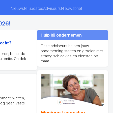
Nieuwste updates
Adviseurs
Nieuwsbrief
026!
Hulp bij ondernemen
 echt?
Onze adviseurs helpen jouw
onderneming starten en groeien met
veren; benut de
strategisch advies en diensten op
rrentie. Ontdek
maat.
moment; wetten,
nog geen vaste
Monique Langeslag