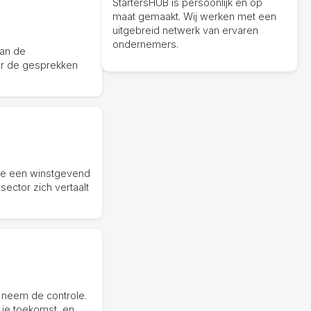
StartersHUB is persoonlijk en op
maat gemaakt. Wij werken met een
uitgebreid netwerk van ervaren
ondernemers.
van de
or de gesprekken
 je een winstgevend
sector zich vertaalt
en neem de controle.
r je toekomst, en