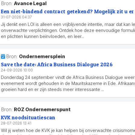
Bron:
Avance Legal
Een niet-bindend contract getekend? Mogelijk zit u er
31-07-2026 04:37
Jij denkt een LOI is alleen een vrijblijvende intentie, maar dat kan l
onverwachte verplichtingen. Ontdek hoe deze eenvoudige formuli
en plichten kunnen beïnvloeden, en leer...
Bron:
Ondernemersplein
Save the date: Africa Business Dialogue 2026
24-09-2026 10:00
Donderdag 24 september vindt de Africa Business Dialogue weer 
evenement wordt gehouden in de Mauritskazerne in Ede. Afrika
groeien hard en er zijn steeds meer interessante ...
Bron:
ROZ Ondernemerspunt
KVK noodsituatiescan
28-07-2026 13:41
Wil jij weten hoe de KVK je kan helpen bij onverwachte crisismo