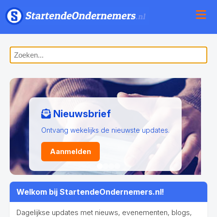
Doe mee
Meld je website aan en jouw updates
worden gepubliceerd.
Aanmelden
Welkom bij StartendeOndernemers.nl!
Dagelijkse updates met nieuws, evenementen, blogs,