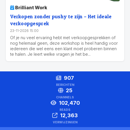
Brilliant Work
Verkopen zonder pushy te zijn – Het ideale
verkoopgesprek
23-11-2026 15:00
Of je nu veel ervaring hebt met verkoopgesprekken of
nog helemaal geen, deze workshop is heel handig voor
iedereen die wel eens een klant moet proberen binnen
te halen. Je leert welke vragen je het be...
907
BERICHTEN
25
CHANNELS
102,470
READS
12,363
VERWIJZINGEN