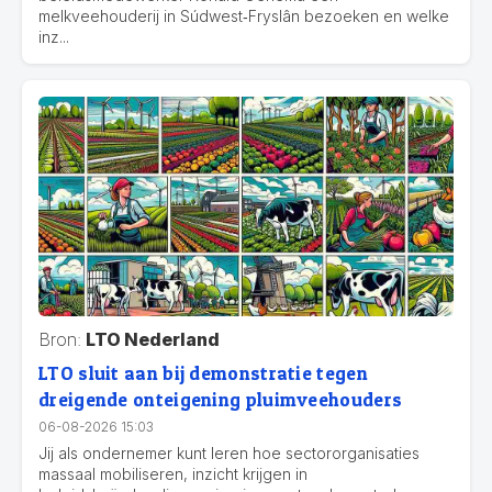
melkveehouderij in Súdwest‑Fryslân bezoeken en welke
inz...
Bron:
LTO Nederland
LTO sluit aan bij demonstratie tegen
dreigende onteigening pluimveehouders
06-08-2026 15:03
Jij als ondernemer kunt leren hoe sectororganisaties
massaal mobiliseren, inzicht krijgen in