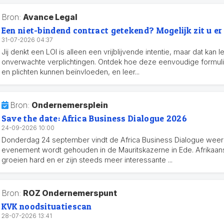
Bron:
Avance Legal
Een niet-bindend contract getekend? Mogelijk zit u er
31-07-2026 04:37
Jij denkt een LOI is alleen een vrijblijvende intentie, maar dat kan l
onverwachte verplichtingen. Ontdek hoe deze eenvoudige formuli
en plichten kunnen beïnvloeden, en leer...
Bron:
Ondernemersplein
Save the date: Africa Business Dialogue 2026
24-09-2026 10:00
Donderdag 24 september vindt de Africa Business Dialogue weer 
evenement wordt gehouden in de Mauritskazerne in Ede. Afrika
groeien hard en er zijn steeds meer interessante ...
Bron:
ROZ Ondernemerspunt
KVK noodsituatiescan
28-07-2026 13:41