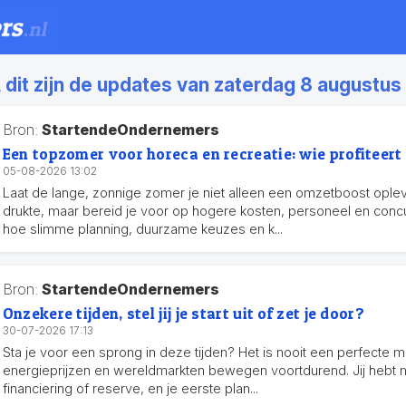
dit zijn de updates van zaterdag 8 augustus
Bron:
StartendeOndernemers
Een topzomer voor horeca en recreatie: wie profiteert
05-08-2026 13:02
Laat de lange, zonnige zomer je niet alleen een omzetboost ople
drukte, maar bereid je voor op hogere kosten, personeel en concu
hoe slimme planning, duurzame keuzes en k...
Bron:
StartendeOndernemers
Onzekere tijden, stel jij je start uit of zet je door?
30-07-2026 17:13
Sta je voor een sprong in deze tijden? Het is nooit een perfecte 
energieprijzen en wereldmarkten bewegen voortdurend. Jij hebt 
financiering of reserve, en je eerste plan...