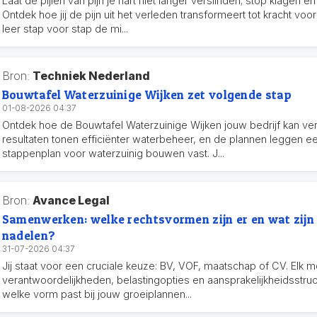
Laat de pijlen van pijn je hart niet langer verslinden; stop klagen 
Ontdek hoe jij de pijn uit het verleden transformeert tot kracht voo
leer stap voor stap de mi...
Bron:
Techniek Nederland
Bouwtafel Waterzuinige Wijken zet volgende stap
01-08-2026 04:37
Ontdek hoe de Bouwtafel Waterzuinige Wijken jouw bedrijf kan ve
resultaten tonen efficiënter waterbeheer, en de plannen leggen e
stappenplan voor waterzuinig bouwen vast. J...
Bron:
Avance Legal
Samenwerken: welke rechtsvormen zijn er en wat zijn 
nadelen?
31-07-2026 04:37
Jij staat voor een cruciale keuze: BV, VOF, maatschap of CV. Elk 
verantwoordelijkheden, belastingopties en aansprakelijkheidsstru
welke vorm past bij jouw groeiplannen...