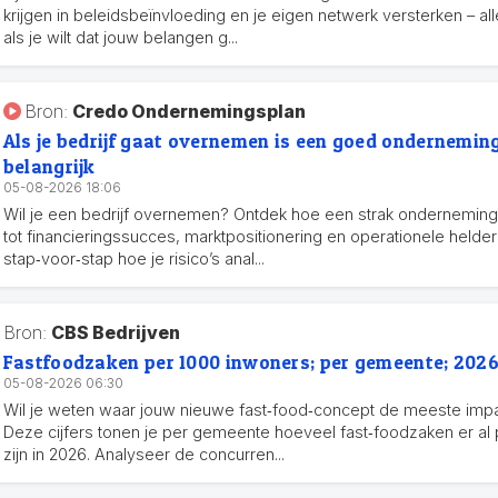
krijgen in beleidsbeïnvloeding en je eigen netwerk versterken – al
als je wilt dat jouw belangen g...
Bron:
Credo Ondernemingsplan
Als je bedrijf gaat overnemen is een goed ondernemin
belangrijk
05-08-2026 18:06
Wil je een bedrijf overnemen? Ontdek hoe een strak ondernemings
tot financieringssucces, marktpositionering en operationele helder
stap‑voor‑stap hoe je risico’s anal...
Bron:
CBS Bedrijven
Fastfoodzaken per 1000 inwoners; per gemeente; 202
05-08-2026 06:30
Wil je weten waar jouw nieuwe fast‑food‑concept de meeste imp
Deze cijfers tonen je per gemeente hoeveel fast‑foodzaken er al
zijn in 2026. Analyseer de concurren...