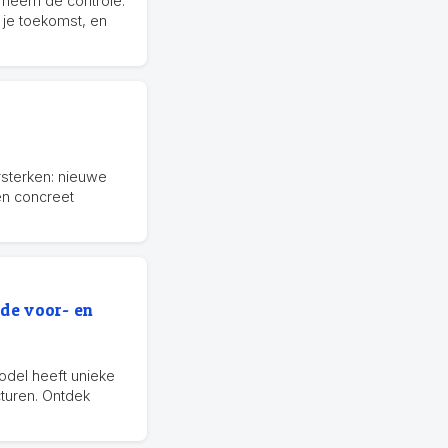
en neem de controle.
r je toekomst, en
rsterken: nieuwe
en concreet
de voor- en
model heeft unieke
cturen. Ontdek