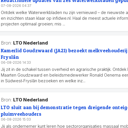
Redactionele updates van zes Waterwerkbladen gepub
07-08-2026 04:37
Ontdek welke Waterwerkbladen nu zijn vernieuwd – de nieuwste a
en inzichten staan klaar op infidwe.nl. Haal de meest actuele informa
projecten optimaal groeien; mis ...
Bron:
LTO Nederland
Kamerlid Goudzwaard (JA21) bezoekt melkveehouderij
Fryslân
06-08-2026 14:33
Jij zit in de schakel tussen overheid en agrarische praktijk. Ontde
Maarten Goudzwaard en beleidsmedewerker Ronald Oenema een
in Súdwest‑Fryslân bezoeken en welke inz...
Bron:
LTO Nederland
LTO sluit aan bij demonstratie tegen dreigende ontei
pluimveehouders
06-08-2026 15:03
Jij als ondernemer kunt leren hoe sectororganisaties massaal mobil