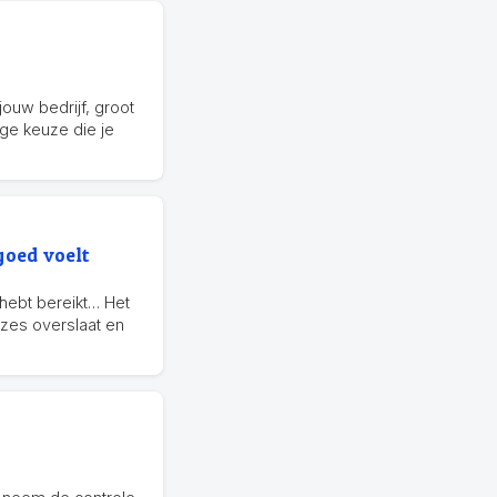
 jouw bedrijf, groot
ige keuze die je
goed voelt
 hebt bereikt… Het
auzes overslaat en