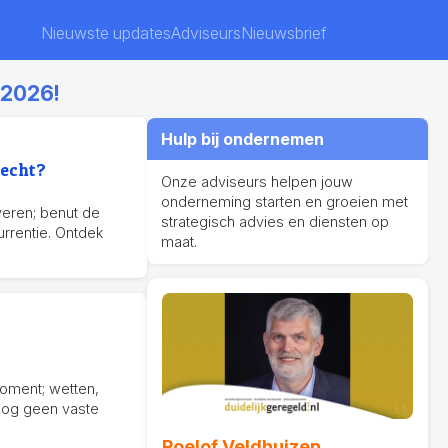
Nieuwste updates
Adviseurs
Nieuwsbrief
 2026!
Hulp bij ondernemen
 echt?
Onze adviseurs helpen jouw
onderneming starten en groeien met
veren; benut de
strategisch advies en diensten op
rrentie. Ontdek
maat.
moment; wetten,
nog geen vaste
Roelof Veldhuizen