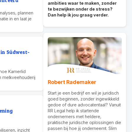
liceerd
ambities waar te maken, zonder
te bezwijken onder de stress?
nalyses, plannen
Dan help ik jou graag verder.
tie in en laat je
 in Súdwest-
k hoe Kamerlid
 melkveehouderij
Robert Rademaker
Start je een bedrijf en wil je juridisch
goed beginnen, zonder ingewikkeld
gedoe of dure advocatentaal? Vanuit
gening
RR Legal help ik startende
ondernemers met heldere,
praktische juridische oplossingen die
passen bij hoe jij onderneemt. Slim
iseren, inzicht